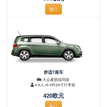
预订
舒适7座车
大众夏朗或同级
4-6人+6-4件24寸行李箱
420欧元
预订