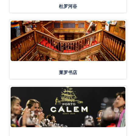
杜罗河谷
莱罗书店