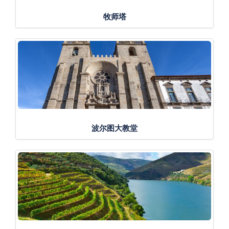
牧师塔
波尔图大教堂