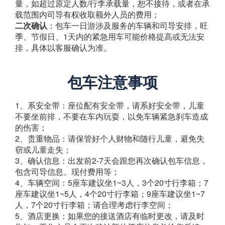
量，如超过原定人数/行李承载量，恕不接待，或者在承
载范围内司导有权收取额外人员的费用；
二次确认
：包车一日游涉及服务的车辆和司导安排，旺
季、节假日、1天内的紧急用车可能价格提高或无法安
排，具体以客服确认为准。
包车注意事项
1、系安全带：座位配有安全带，请系好安全带，儿童
不要坐前排，不要在车内玩耍，以免车辆紧急刹车造成
的伤害；
2、贵重物品：请保管好个人财物和随行儿童，避免失
窃或儿童走失；
3、确认信息：出发前2-7天会跟您再次确认包车信息，
包含司导信息、现付费用等；
4、车辆空间：5座车建议坐1~3人，3个20寸行李箱；7
座车建议坐1~5人，4个20寸行李箱；9座车建议坐1~7
人，7个20寸行李箱；请合理考虑行李空间；
5、酒店更换：如果您的接送酒店有临时更改，请及时