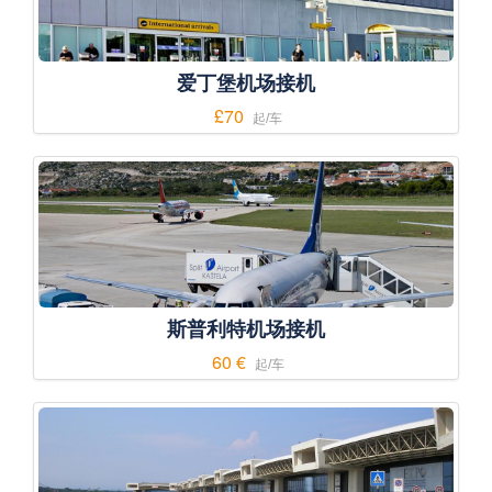
爱丁堡机场接机
£70
起/车
斯普利特机场接机
60 €
起/车