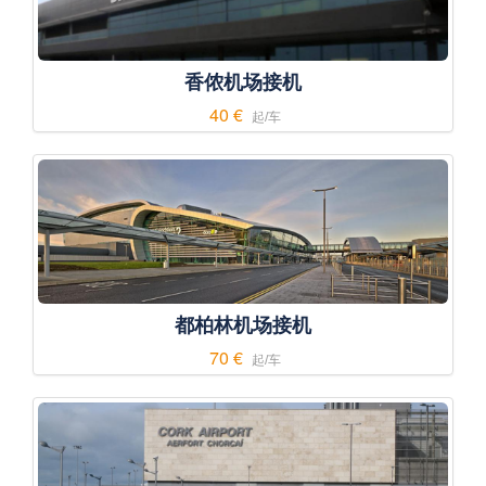
香侬机场接机
40 €
起/车
都柏林机场接机
70 €
起/车