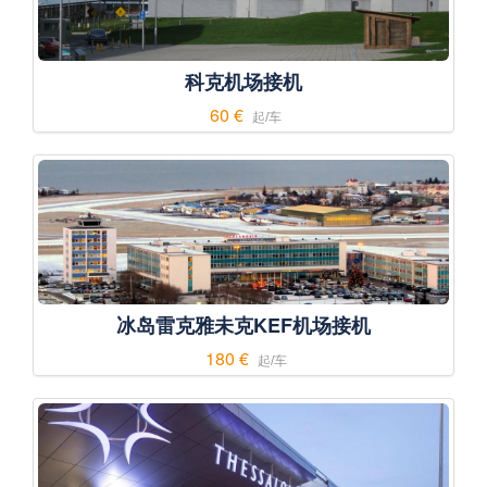
科克机场接机
60 €
起/车
冰岛雷克雅未克KEF机场接机
180 €
起/车