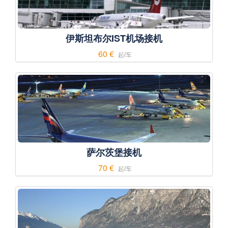
伊斯坦布尔IST机场接机
60 €
起/车
萨尔茨堡接机
70 €
起/车