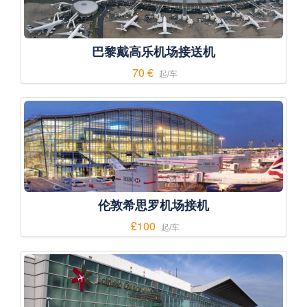
巴黎戴高乐机场接送机
70 €
起/车
伦敦希思罗机场接机
£100
起/车