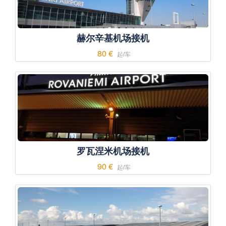
赫尔辛基机场接机
80 €
起/车
罗瓦涅米机场接机
90 €
起/车