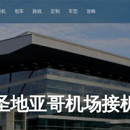
接机
包车
路线
定制
车型
攻略
圣地亚哥机场接