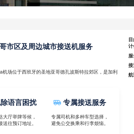
目
哥市区及周边城市接送机服务
计
服
接
postela机场位于西班牙的圣地亚哥德孔波斯特拉郊区，是加利
航
除语言困扰
专属接送服务
达大厅举牌等候，
专属司机和多种车型选择，
接送往预订地址。
避免公交换乘和行李烦恼。