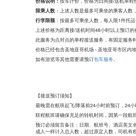
价格说明：
按车计价，价格为日间接/送机单程价
限乘人数
：上述人数是最多可乘坐的乘客人数
行李限额
：按最多可乘坐人数，每人限1件托运
上述价格为距离接/送机时间48小时以上预订
此服务为点对点的单程接送服务，有固定服务
价格已经包含圣地亚哥机场 - 圣地亚哥市区内
如有游览等其他需要请预订
包车服务
。
【接送预订须知】
最晚需在航班起飞/降落前24小时前预订，24
联程航班请确保充足的转机时间，因第一段航
预订必须留言备注：日期、航班号、酒店英文
成人一样计入总人数，超过原定人数，司机有