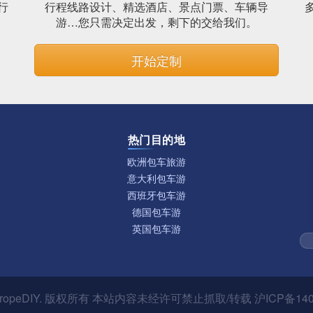
行
行程线路设计、精选酒店、景点门票、车辆导
。
游…您只需决定出发，剩下的交给我们。
开始定制
热门目的地
欧洲包车旅游
意大利包车游
西班牙包车游
德国包车游
英国包车游
ropeDIY
. 版权所有 本站内容未经许可禁止抓取/转载
沪ICP备140