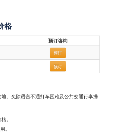
价格
预订咨询
预订
预订
的地。免除语言不通打车困难及公共交通行李携
价格。
费用。