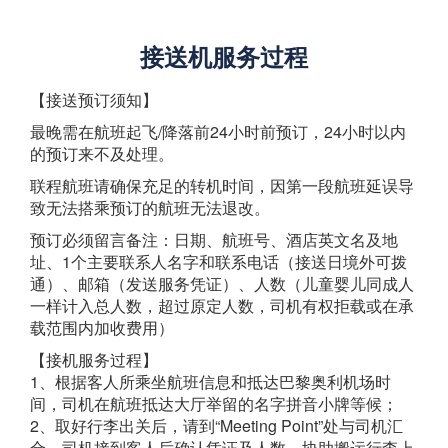
接送机服务过程
【接送预订须知】
最晚需在航班起飞/降落前24小时前预订，24小时以内
的预订来不及处理。
联程航班请确保充足的转机时间，因第一段航班延误导
致无法搭乘预订的航班无法退改。
预订必须留言备注：日期、航班号、酒店英文名及地
址、1个主要联系人名字和联系电话（接送日境外可拨
通）、邮箱（发送服务凭证）、人数（儿童婴儿同成人
一样计入总人数，超过原定人数，司机有权拒载或在承
载范围内加收费用）
【接机服务过程】
1、根据客人所乘坐航班信息和抵达巴黎奥利机场时
间，司机在航班抵达大厅举留的名字拼音小牌等候；
2、取好行李出关后，请到“Meeting Point”处与司机汇
合，司机接到客人后确认凭证及人数，协助搬运行李上