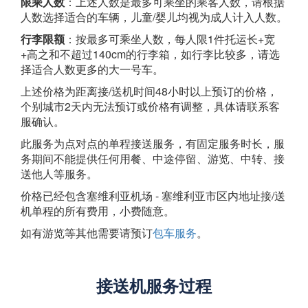
限乘人数
：上述人数是最多可乘坐的乘客人数，请根据
人数选择适合的车辆，儿童/婴儿均视为成人计入人数。
行李限额
：按最多可乘坐人数，每人限1件托运长+宽
+高之和不超过140cm的行李箱，如行李比较多，请选
择适合人数更多的大一号车。
上述价格为距离接/送机时间48小时以上预订的价格，
个别城市2天内无法预订或价格有调整，具体请联系客
服确认。
此服务为点对点的单程接送服务，有固定服务时长，服
务期间不能提供任何用餐、中途停留、游览、中转、接
送他人等服务。
价格已经包含塞维利亚机场 - 塞维利亚市区内地址接/送
机单程的所有费用，小费随意。
如有游览等其他需要请预订
包车服务
。
接送机服务过程