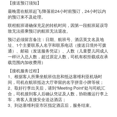
【接送预订须知】
最晚需在航班起飞/降落前24小时前预订，24小时以内
的预订来不及处理。
联程航班请确保充足的转机时间，因第一段航班延误导
致无法搭乘预订的航班无法退改。
预订必须留言备注：日期、航班号、酒店英文名及地
址、1个主要联系人名字和联系电话（接送日境外可拨
通）、邮箱（发送服务凭证）、人数（儿童婴儿同成人
一样计入总人数，超过原定人数，司机有权拒载或在承
载范围内加收费用）
【接机服务过程】
1、根据客人所乘坐航班信息和抵达塞维利亚机场时
间，司机在航班抵达大厅举留的名字拼音小牌等候；
2、取好行李出关后，请到“Meeting Point”处与司机汇
合，司机接到客人后确认凭证及人数，协助搬运行李上
车，将客人直接安全送达酒店；
3、到达塞维利亚市区指定酒店后，服务结束。