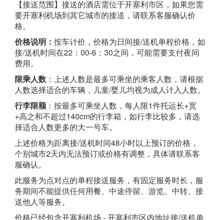
【接送范围】接送的酒店需位于开塞利市区，如果您需
要开塞利机场到其它城市的接送，请联系客服确认价
格。
价格说明：
按车计价，价格为日间接/送机单程价格，如
接/送机时间在22：00-6：30之间，可能需要支付夜间
费用。
限乘人数
：上述人数是最多可乘坐的乘客人数，请根据
人数选择适合的车辆，儿童/婴儿均视为成人计入人数。
行李限额
：按最多可乘坐人数，每人限1件托运长+宽
+高之和不超过140cm的行李箱，如行李比较多，请选
择适合人数更多的大一号车。
上述价格为距离接/送机时间48小时以上预订的价格，
个别城市2天内无法预订或价格有调整，具体请联系客
服确认。
此服务为点对点的单程接送服务，有固定服务时长，服
务期间不能提供任何用餐、中途停留、游览、中转、接
送他人等服务。
价格已经包含开塞利机场 - 开塞利市区内地址接/送机单