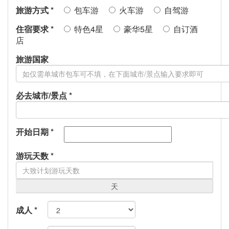
旅游方式
*
包车游
火车游
自驾游
住宿要求
*
特色4星
豪华5星
自订酒
店
旅游国家
必去城市/景点
*
开始日期
*
游玩天数
*
天
成人
*