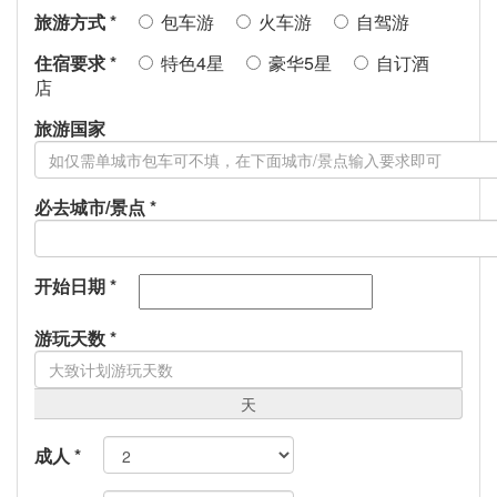
旅游方式
*
包车游
火车游
自驾游
住宿要求
*
特色4星
豪华5星
自订酒
店
旅游国家
必去城市/景点
*
开始日期
*
游玩天数
*
天
成人
*