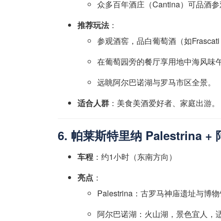
众多百年酒庄（Cantina）可品酒
推荐玩法
：
参观酒窖，品白葡萄酒（如Frascati
在葡萄园旁的餐厅享用地中海风味
远眺阿尔巴诺湖与罗马市区全景。
适合人群
：美食美酒爱好者、家庭出游。
6. 帕莱斯特里纳 Palestrina +
车程
：约1小时（东南方向）
亮点
：
Palestrina：古罗马神庙遗址与博
阿尔巴诺湖：火山湖，景色宜人，