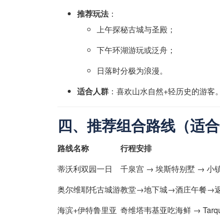
推荐玩法
：
上午探秘古城与圣殿；
下午环湖游玩或泛舟；
日落时分极为浪漫。
适合人群
：喜欢山水自然+轻历史的游客
四、推荐组合路线（适合
路线名称
行程安排
蒂沃利双园一日
千泉宫 → 埃斯特别墅 → 小
奥尔维耶托古城游
教堂→地下城→酒庄午餐→
海滨+伊特鲁里亚
奇维塔韦基亚吃海鲜 → Tarqui