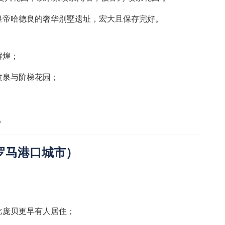
皇帝哈德良的奢华别墅遗址，宏大且保存完好。
辉煌；
喷泉与阶梯花园；
。
。
a（古罗马港口城市）
比庞贝更早有人居住；