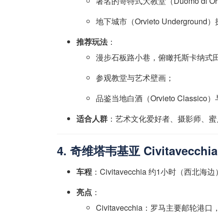
著名的哥特式大教堂（Duomo di Orv
地下城市（Orvieto Undergroun
推荐玩法
：
漫步石板路小巷，俯瞰托斯卡纳式
参观教堂与艺术壁画；
品鉴当地白酒（Orvieto Classic
适合人群
：艺术文化爱好者、摄影师、蜜
4. 奇维塔韦基亚 Civitavecchia
车程
：Civitavecchia 约1小时（西北海边
亮点
：
Civitavecchia：罗马主要邮