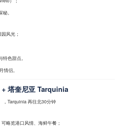
ieto）；
d）探秘。
田园风光；
o）与特色甜点。
月情侣。
 + 塔奎尼亚 Tarquinia
），Tarquinia 再往北30分钟
轮港口，可略览港口风情、海鲜午餐；