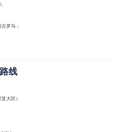
等。
回古罗马；
路线
里亚大区）