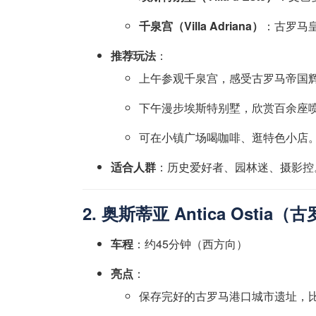
千泉宫（Villa Adriana）
：古罗马
推荐玩法
：
上午参观千泉宫，感受古罗马帝国
下午漫步埃斯特别墅，欣赏百余座
可在小镇广场喝咖啡、逛特色小店
适合人群
：历史爱好者、园林迷、摄影控
2. 奥斯蒂亚 Antica Osti
车程
：约45分钟（西方向）
亮点
：
保存完好的古罗马港口城市遗址，