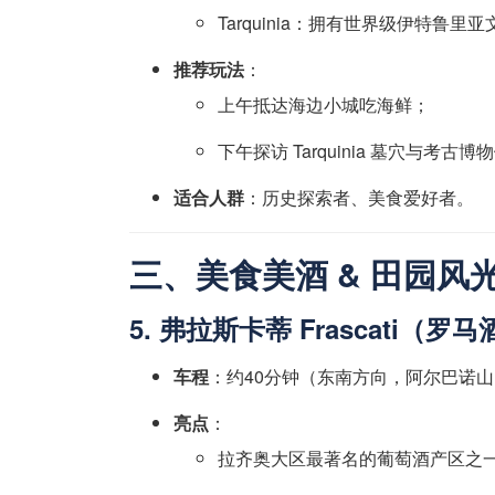
Tarquinia：拥有世界级伊特鲁里
推荐玩法
：
上午抵达海边小城吃海鲜；
下午探访 Tarquinia 墓穴与考古博
适合人群
：历史探索者、美食爱好者。
三、美食美酒 & 田园风
5. 弗拉斯卡蒂 Frascati（罗
车程
：约40分钟（东南方向，阿尔巴诺
亮点
：
拉齐奥大区最著名的葡萄酒产区之