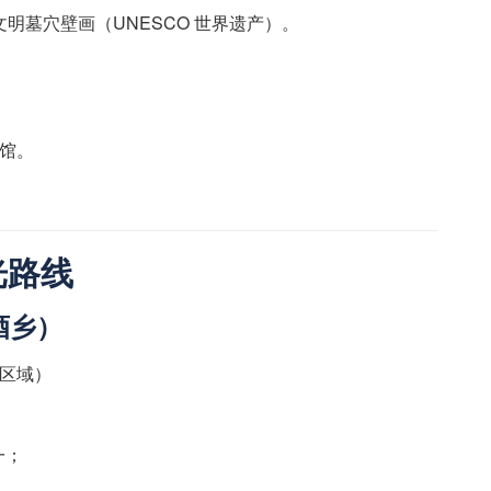
亚文明墓穴壁画（UNESCO 世界遗产）。
物馆。
光路线
马酒乡）
山区域）
一；