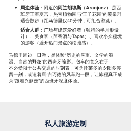
周边体验
：附近的
阿兰胡埃斯（Aranjuez）
​ 是西
班牙王室夏宫，热带植物园与“王子花园”的喷泉群
适合散步（距马德里仅40分钟，可组合游览）。
适合人群
：广场与建筑爱好者（独特的半月形设
计）、美食客（茴香酒与Tapas）、喜欢小众秘境
的游客（避开热门景点的松弛感）。
马德里周边一日游，是体验“历史的厚重、文学的浪
漫、自然的野趣”的西班牙缩影。包车的意义在于——
不必受限于公共交通的时刻表，可为托莱多的夕阳多停
留一刻，或追着唐·吉诃德的风车跑一段，让旅程真正成
为“跟着兴趣走”的西班牙深度体验。
私人旅游定制