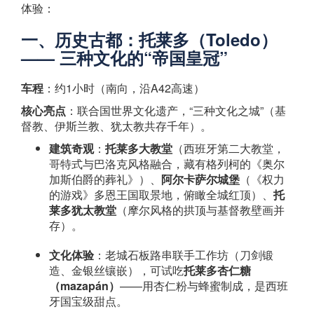
体验：
一、历史古都：托莱多（Toledo）
—— 三种文化的“帝国皇冠”
车程
：约1小时（南向，沿A42高速）
核心亮点
：联合国世界文化遗产，“三种文化之城”（基
督教、伊斯兰教、犹太教共存千年）。
建筑奇观
：
托莱多大教堂
（西班牙第二大教堂，
哥特式与巴洛克风格融合，藏有格列柯的《奥尔
加斯伯爵的葬礼》）、
阿尔卡萨尔城堡
（《权力
的游戏》多恩王国取景地，俯瞰全城红顶）、
托
莱多犹太教堂
（摩尔风格的拱顶与基督教壁画并
存）。
文化体验
：老城石板路串联手工作坊（刀剑锻
造、金银丝镶嵌），可试吃
托莱多杏仁糖
（mazapán）
——用杏仁粉与蜂蜜制成，是西班
牙国宝级甜点。