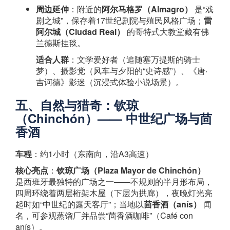
周边延伸
：附近的
阿尔马格罗（Almagro）
​ 是“戏
剧之城”，保存着17世纪剧院与殖民风格广场；
雷
阿尔城（Ciudad Real）
​ 的哥特式大教堂藏有佛
兰德斯挂毯。
适合人群
：文学爱好者（追随塞万提斯的骑士
梦）、摄影党（风车与夕阳的“史诗感”）、《唐·
吉诃德》影迷（沉浸式体验小说场景）。
五
、自然与猎奇：钦琼
（Chinchón）—— 中世纪广场与茴
香酒
车程
：约1小时（东南向，沿A3高速）
核心亮点
：
钦琼广场（Plaza Mayor de Chinchón）
是西班牙最独特的广场之一——不规则的半月形布局，
四周环绕着两层桁架木屋（下层为拱廊），夜晚灯光亮
起时如“中世纪的露天客厅”；当地以
茴香酒（anís）
​ 闻
名，可参观蒸馏厂并品尝“茴香酒咖啡”（Café con
anís）。