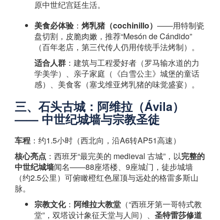
原中世纪宫廷生活。
美食必体验
：
烤乳猪（cochinillo）
——用特制瓷
盘切割，皮脆肉嫩，推荐“Mesón de Cándido”
（百年老店，第三代传人仍用传统手法烤制）。
适合人群
：建筑与工程爱好者（罗马输水道的力
学美学）、亲子家庭（《白雪公主》城堡的童话
感）、美食客（塞戈维亚烤乳猪的味觉盛宴）。
三、石头古城：阿维拉（Ávila）
—— 中世纪城墙与宗教圣徒
车程
：约1.5小时（西北向，沿A6转AP51高速）
核心亮点
：西班牙“最完美的 medieval 古城”，以
完整的
中世纪城墙
闻名——88座塔楼、9座城门，徒步城墙
（约2.5公里）可俯瞰橙红色屋顶与远处的格雷多斯山
脉。
宗教文化
：
阿维拉大教堂
（“西班牙第一哥特式教
堂”，双塔设计象征天堂与人间）、
圣特雷莎修道