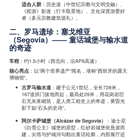
适合人群
：历史迷（中世纪宗教与文明交融）、
《权游》影迷（打卡取景地）、文化深度游爱好
者（多元宗教建筑巡礼）。
二、罗马遗珍：塞戈维亚
（Segovia）—— 童话城堡与输水道
的奇迹
车程
：约1.5小时（西北向，沿AP6高速）
核心亮点
：以“两个世界遗产”闻名，堪称“西班牙的露天
博物馆”。
古罗马输水道
：建于公元1世纪，全长728米，
167道拱门拔地而起，最高处29米，用花岗岩巨
石无灰浆砌筑，是人类工程史上的奇迹，黄昏光
影下如“石头的史诗”。
阿尔卡萨城堡（Alcázar de Segovia）
：迪士尼
《白雪公主》城堡的原型，红砂岩城堡依悬崖而
建，尖塔与护城河勾勒出童话轮廓，内部展厅还