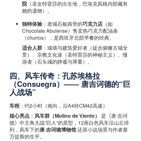
院
（圣女特雷莎的出生地，巴洛克风格内部藏有
她的遗物）。
独特体验
：老城石板路旁的
巧克力店
（如
Chocolate Abulense）售卖热巧克力配油条
（churros），是西班牙北部早餐的经典。
适合人群
：城墙与建筑爱好者（徒步俯瞰古城全
景）、宗教文化迷（圣特雷莎的神秘主义）、慢
游者（石头城的静谧与厚重）。
四、风车传奇：孔苏埃格拉
（Consuegra）—— 唐吉诃德的“巨
人战场”
车程
：约2小时（南向，沿A4转CM42高速）
核心亮点
：
风车群（Molino de Viento）
​ 是《唐·吉诃
德》中主角大战“巨人”的原型，12座白色风车沿山丘排
列，风车下的
唐·吉诃德博物馆
​ 还原小说场景与作者塞
万提斯的生平。