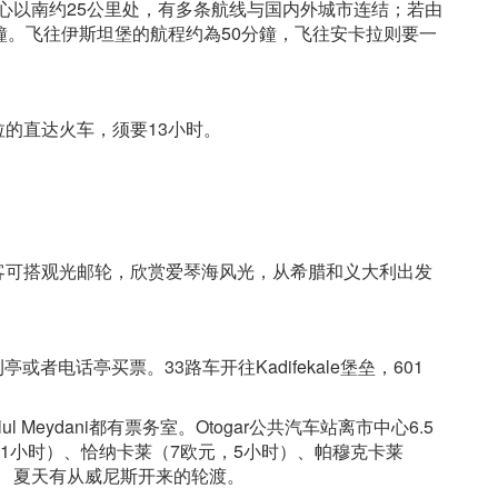
尔市中心以南约25公里处，有多条航线与国内外城市连结；若由
鐘。飞往伊斯坦堡的航程约為50分鐘，飞往安卡拉则要一
的直达火车，须要13小时。
。
客可搭观光邮轮，欣赏爱琴海风光，从希腊和义大利出发
者电话亭买票。33路车开往Kadifekale堡垒，601
ul Meydani都有票务室。Otogar公共汽车站离市中心6.5
欧元，1小时）、恰纳卡莱（7欧元，5小时）、帕穆克卡莱
的地。 夏天有从威尼斯开来的轮渡。