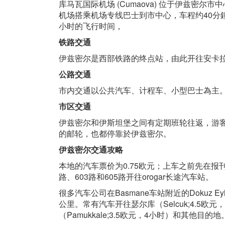
库马瓦国际机场 (Cumaova) 位于伊兹密
机场搭乘机场专线巴士到市中心，车程约40分
小时的飞行时间，
铁路交通
伊兹密尔是西部铁路的终点站，由此开往安卡拉
公路交通
市内交通以公共汽车、计程车、小型巴士為主
市区交通
伊兹密尔和伊斯坦堡之间有定期班轮往返，游
的邮轮，也都停靠於伊兹密尔。
伊兹密尔交通攻略
本地的汽车票价为0.75欧元；上车之前先在报刊亭或
路、603路和605路开往orogar长途汽车站。
很多汽车公司在Basmane车站附近的Dokuz Eyl
公里。常有汽车开往瑟尔库（Selcuk;4.5
（Pamukkale;3.5欧元，4小时）和其他目