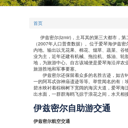
首页
伊兹密尔(Izmir)，土耳其的第三大都市，第
（2007年人口普查数据）。位于爱琴海伊兹
内地。输出以无花果、棉花、烟草、蔬菜、谷
业为主，近年还建有机械、拖拉机、炼油、轮
地，为旅游中心。自古该城便是爱琴海沿岸农
旅游胜地和军事要塞。
伊兹密尔还保留着众多的名胜古迹，如古钟楼
一的阿耳忒弥神庙遗迹等等。举世闻名的有：
碧水映衬着棕榈树下宽阔的海滨大道，爱琴海
出水面，一群群海鸥飞掠于浪花之间，水天相
伊兹密尔自助游交通
伊兹密尔航空交通