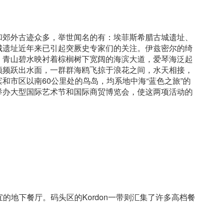
郊外古迹众多，举世闻名的有：埃菲斯希腊古城遗址、
城遗址近年来已引起突厥史专家们的关注。伊兹密尔的绮
。青山碧水映衬着棕榈树下宽阔的海滨大道，爱琴海泛起
频频跃出水面，一群群海鸥飞掠于浪花之间，水天相接，
和市区以南60公里处的鸟岛，均系地中海“蓝色之旅”的
举办大型国际艺术节和国际商贸博览会，使这两项活动的
。
一带有价格便宜的地下餐厅。码头区的Kordon一带则汇集了许多高档餐