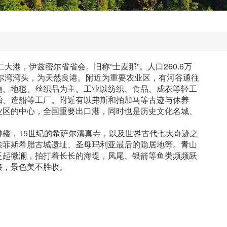
二大港，伊兹密尔省省会。旧称“士麦那”。人口260.6万
密尔湾湾头，为天然良港。附近为重要农业区，有河谷通往
物、地毯、丝织品为主。工业以纺织、食品、成衣等轻工
胎、造船等工厂。附近有以弗斯和拍加马等古迹与休养
业区的中心，全国重要出口港，同时也是历史文化名城、
，15世纪的希萨尔清真寺，以及世界古代七大奇迹之
埃菲斯希腊古城遗址、圣母玛利亚最后的隐居地等。青山
泛起微澜，拍打着长长的海堤，凤尾、银箭等鱼类频频跃
接，景色美不胜收。