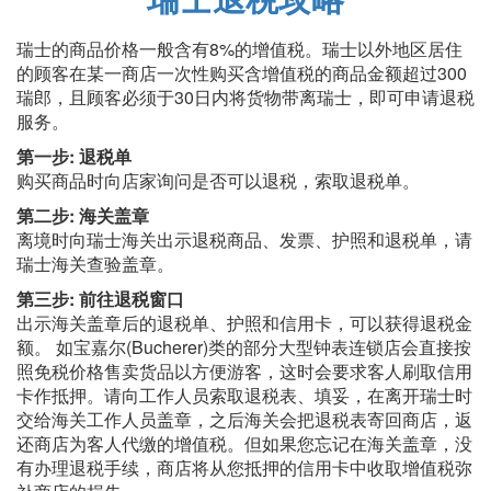
瑞士的商品价格一般含有8%的增值税。瑞士以外地区居住
的顾客在某一商店一次性购买含增值税的商品金额超过300
瑞郎，且顾客必须于30日内将货物带离瑞士，即可申请退税
服务。
第一步: 退税单
购买商品时向店家询问是否可以退税，索取退税单。
第二步: 海关盖章
离境时向瑞士海关出示退税商品、发票、护照和退税单，请
瑞士海关查验盖章。
第三步: 前往退税窗口
出示海关盖章后的退税单、护照和信用卡，可以获得退税金
额。 如宝嘉尔(Bucherer)类的部分大型钟表连锁店会直接按
照免税价格售卖货品以方便游客，这时会要求客人刷取信用
卡作抵押。请向工作人员索取退税表、填妥，在离开瑞士时
交给海关工作人员盖章，之后海关会把退税表寄回商店，返
还商店为客人代缴的增值税。但如果您忘记在海关盖章，没
有办理退税手续，商店将从您抵押的信用卡中收取增值税弥