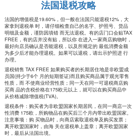
法国退税攻略
法国的增值税是19.60%，但一般在法国只能退税12%，大
家拿到退税单 时，请仔细检查自己的名字、护照号、货品
明细及金额，谨防因填错 而无法退税。有的店门口会贴TAX
FREE，有的店并没有贴，所以你 在进入一家商店购物时，
最好向店员确认是否能退税，以及所规定的 最低消费金额
为多少后才能办理退税。如果可以退税，请出示护照进 行
办理。
退税销售 TAX FREE 如果购买者的长期居住地是非欧盟成
员国(持少于6个 月的短期签证)而且购买商品属于观光零售
性质，而 不使商业经营性质；同一天在同一可退税商店购
买商 品的含税价格在175欧元以上，就可以在购买商品中
从价格减除增值税(TVA)。
退税条件：购买者为非欧盟国家长期居民，在同一商店一次
性消费 175欧，所购物品在购买后三个月内带出欧盟国家。
注意事项：购 买物品时，向商店索取退税单及购买发票；
离开欧盟国家时，由海 关在退税单上盖章；离开欧盟国家
时，最后从法国出境。