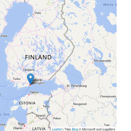
Leaflet
| Tiles
Bing
© Microsoft and suppliers