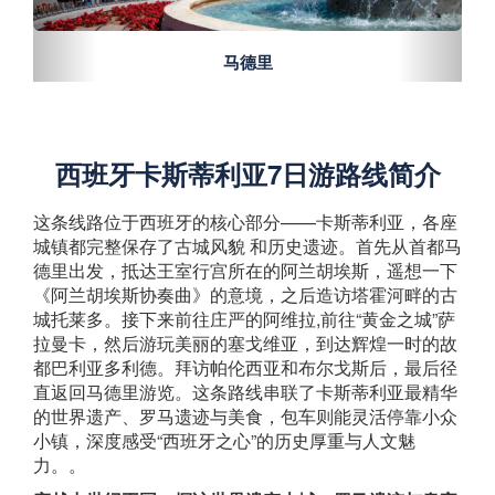
马德里
托
西班牙卡斯蒂利亚7日游路线简介
这条线路位于西班牙的核心部分——卡斯蒂利亚，各座
城镇都完整保存了古城风貌 和历史遗迹。首先从首都马
德里出发，抵达王室行宫所在的阿兰胡埃斯，遥想一下
《阿兰胡埃斯协奏曲》的意境，之后造访塔霍河畔的古
城托莱多。接下来前往庄严的阿维拉,前往“黄金之城”萨
拉曼卡，然后游玩美丽的塞戈维亚，到达辉煌一时的故
都巴利亚多利德。拜访帕伦西亚和布尔戈斯后，最后径
直返回马德里游览。这条路线串联了卡斯蒂利亚最精华
的世界遗产、罗马遗迹与美食，包车则能灵活停靠小众
小镇，深度感受“西班牙之心”的历史厚重与人文魅
力。。