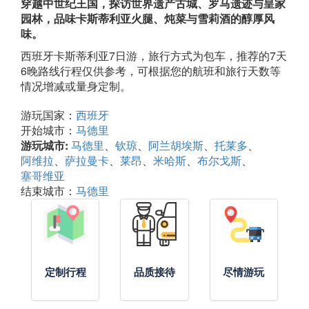
穿越中世纪王国，探访世界遗产古城、罗马遗迹与皇家
园林，品味卡斯蒂利亚火腿、炖菜与雪莉酒的醇厚风
味。
西班牙卡斯蒂利亚7日游，旅行方式为包车，推荐的7天
6晚路线行程仅供参考，可根据您的航班和旅行天数等
情况增减或量身定制。
游玩国家：
西班牙
开始城市：
马德里
游玩城市:
马德里
钦琼
阿兰胡埃斯
托莱多
阿维拉
萨拉曼卡
莱昂
米哈斯
布尔戈斯
塞哥维亚
结束城市：
马德里
定制行程
品质接待
尽情游玩