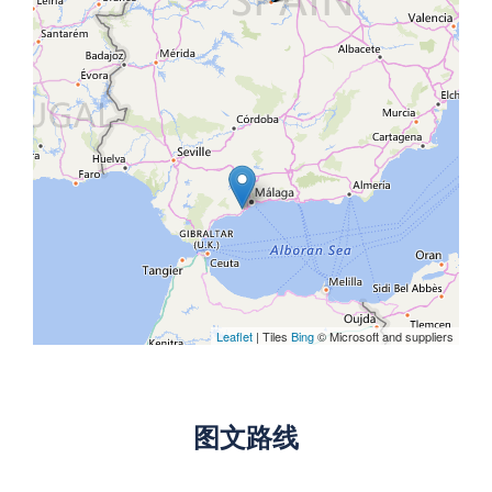
Leaflet
| Tiles
Bing
© Microsoft and suppliers
图文路线