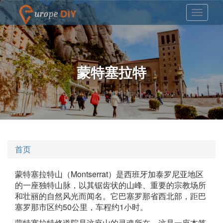
蒙特塞拉特
首页
蒙特塞拉特山（Montserrat）是西班牙加泰罗尼亚地区
的一座独特山脉，以其锯齿状的山峰、重要的宗教场所
和壮丽的自然风光而闻名。它巴塞罗那省西北部，距巴
塞罗那市区约50公里，车程约1小时。
蒙特塞拉特修道院是这座山的灵魂所在。这是一座本笃