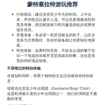
蒙特塞拉特游玩推荐
行程规划：建议安排至少半天的时间。上午出
发，早些抵达以避开人流。可以先参观修道院和
黑圣母像，然后根据体力和兴趣选择徒步或乘坐
缆车登高。
穿着准备：务必穿一双舒适耐走的鞋子。山区步
道多为天然路径，良好的装备能让你更轻松地探
索。
特色体验：如果时间充裕，不妨去山顶的餐厅尝
试一下地道的加泰罗尼亚风味自助餐，在欣赏美
景的同时满足味蕾。
不容错过的特别体验
在规划时间时，有两个独特的文化活动值得你特别留
意：
埃斯克拉尼亚少年合唱团（Escolania Boys' Choir）：
这是欧洲最古老的少年合唱团之一，他们的演唱是天籁
般的享受。