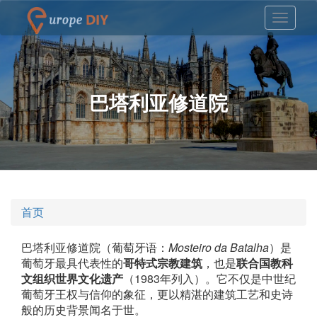
巴塔利亚修道院
首页
巴塔利亚修道院（葡萄牙语：
Mosteiro da Batalha
）是
葡萄牙最具代表性的
哥特式宗教建筑
，也是
联合国教科
文组织世界文化遗产
（1983年列入）。它不仅是中世纪
葡萄牙王权与信仰的象征，更以精湛的建筑工艺和史诗
般的历史背景闻名于世。