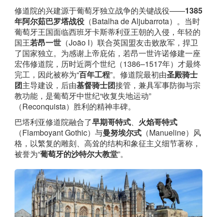
修道院的兴建源于葡萄牙独立战争的关键战役——
1385
年阿尔茹巴罗塔战役
（Batalha de Aljubarrota）。当时
葡萄牙王国面临西班牙卡斯蒂利亚王朝的入侵，年轻的
国王
若昂一世
（João I）联合英国盟友击败敌军，捍卫
了国家独立。为感谢上帝庇佑，若昂一世许诺修建一座
宏伟修道院，历时近两个世纪（1386–1517年）才最终
完工，因此被称为“
百年工程
”。修道院最初由
圣殿骑士
团
主导建设，后由
基督骑士团
接管，兼具军事防御与宗
教功能，是葡萄牙中世纪“收复失地运动”
（Reconquista）胜利的精神丰碑。
巴塔利亚修道院融合了
早期哥特式
、
火焰哥特式
（Flamboyant Gothic）与
曼努埃尔式
（Manueline）风
格，以繁复的雕刻、高耸的结构和象征主义细节著称，
被誉为“
葡萄牙的沙特尔大教堂
”。