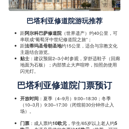
巴塔利亚修道院游玩推荐
距
阿尔科巴萨修道院
（世界遗产）约40公里，可
串联成“葡萄牙中世纪修道院之旅”；
距
法蒂玛圣母朝圣地
约15公里，适合与宗教文化
主题结合游览。
贴士
：建议预留2–3小时参观，穿舒适鞋子（回廊
地面为石板）；内部禁止大声喧哗，拍照勿使用
闪光灯。
巴塔利亚修道院门票预订
开放时间
：夏季（4–9月）9:00–18:30；冬季
（10–3月）9:30–17:30（闭馆前30分钟停止入
场）。
门票
：成人票约
10欧元
，学生/65岁以上老人约
5