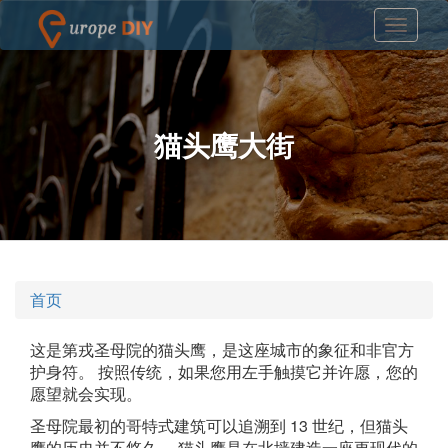
猫头鹰大街
首页
这是第戎圣母院的猫头鹰，是这座城市的象征和非官方
护身符。 按照传统，如果您用左手触摸它并许愿，您的
愿望就会实现。
圣母院最初的哥特式建筑可以追溯到 13 世纪，但猫头
鹰的历史并不悠久。 猫头鹰是在北墙建造一座更现代的