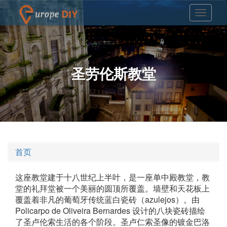
圣劳伦斯教堂
首页
这座教堂建于十八世纪上半叶，是一座单中殿教堂，教
堂的礼拜堂被一个美丽的圆顶所覆盖。墙壁和天花板上
覆盖着非凡的葡萄牙传统蓝白瓷砖（azulejos）。由
Policarpo de Oliveira Bernardes 设计的八块瓷砖描绘
了圣卢伦索生活的各个阶段。圣卢仁索圣像的镀金巴洛