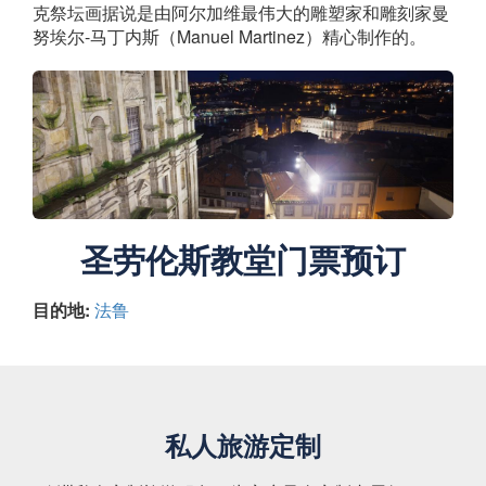
克祭坛画据说是由阿尔加维最伟大的雕塑家和雕刻家曼
努埃尔-马丁内斯（Manuel Martinez）精心制作的。
圣劳伦斯教堂门票预订
目的地:
法鲁
私人旅游定制