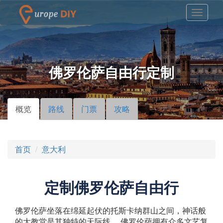
佛罗伦萨自由行定制
概览
（活
路线
门票
攻略
主标签
动标
签）
首页
意大利
定制佛罗伦萨自由行
佛罗伦萨坐落在绵延起伏的托斯卡纳群山之间，神话般
的大教堂是其独特的天际线。 佛罗伦萨拥有众多文艺复