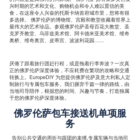
兴时期的艺术和文化、购物机会和令人难以置信的美
食，在这座令人兴奋的托斯卡纳首府城市里，您将有很
多选择。 佛罗伦萨的博物馆、宫殿和教堂收藏着世界上
最伟大的艺术珍品。参观佛罗伦萨圣母百花大教堂、圣
克罗齐教堂、乌菲兹美术馆、阿卡德米亚美术馆、维奇
奥桥、维奇奥宫、皮蒂宫、波波利花园……
厌倦了跟着旅行团赶行程，或是拖着行李奔波？一次真
正的佛罗伦萨深度体验，不应耗费在繁琐的攻略和交通
转换上。EuropeDIY 为您提供佛罗伦萨及意大利私人定
制旅行与专属包车服务。我们摒弃千篇一律的路线，由
当地司导陪伴，根据您的时间、兴趣与节奏，打造独属
于您的佛罗伦萨深度体验。
佛罗伦萨包车接送机单项服
务
告别公共交通的周折与跟团的束缚,专属车辆与当地司