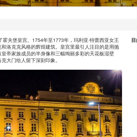
霍夫堡皇宫。1754年至1773年，玛利亚·特蕾西亚女王
目
克和洛克克风格的辉煌建筑。皇宫里最引人注目的是用抛
有皇帝家族成员的半身像和三幅绚丽多彩的天花板湿壁
洛克大门给人留下深刻印象。