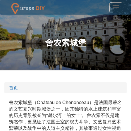
舍农索城堡
首页
舍农索城堡（Château de Chenonceau）是法国最著名
的文艺复兴时期城堡之一，因其独特的水上建筑和丰富
的历史背景被誉为“谢尔河上的女士”。舍农索不仅是建
筑杰作，更见证了法国王室的权力斗争、文艺复兴艺术
繁荣以及战争中的人道主义精神，其故事通过女性视角