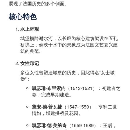
展现了法国历史的多个侧面。
核心特色
水上奇观
城堡横跨谢尔河，以长廊为核心建筑架设在五孔
桥拱上，倒映于水中的景象成为法国文艺复兴建
筑的典范。
女性印记
多位女性曾塑造城堡的历史，因此得名“女士城
堡”：
凯瑟琳·布里索内
（1513-1521）：初建者之
妻，完成早期建造。
黛安·德·普瓦捷
（1547-1559）：亨利二世
情妇，增建拱桥及花园。
凯瑟琳·德·美第奇
（1559-1589）：王后，