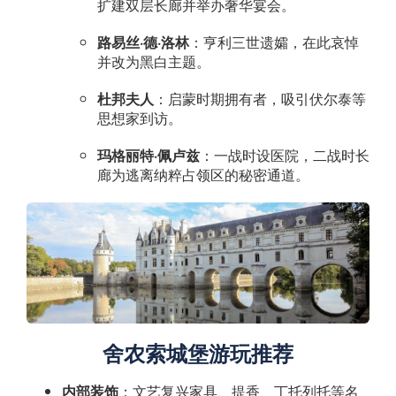
扩建双层长廊并举办奢华宴会。
路易丝·德·洛林
：亨利三世遗孀，在此哀悼
并改为黑白主题。
杜邦夫人
：启蒙时期拥有者，吸引伏尔泰等
思想家到访。
玛格丽特·佩卢兹
：一战时设医院，二战时长
廊为逃离纳粹占领区的秘密通道。
舍农索城堡游玩推荐
内部装饰
：文艺复兴家具、提香、丁托列托等名