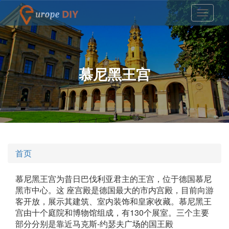
慕尼黑王宫
首页
慕尼黑王宫为昔日巴伐利亚君主的王宫，位于德国慕尼
黑市中心。这 座宫殿是德国最大的市内宫殿，目前向游
客开放，展示其建筑、室内装饰和皇家收藏。慕尼黑王
宫由十个庭院和博物馆组成，有130个展室。三个主要
部分分别是靠近马克斯-约瑟夫广场的国王殿