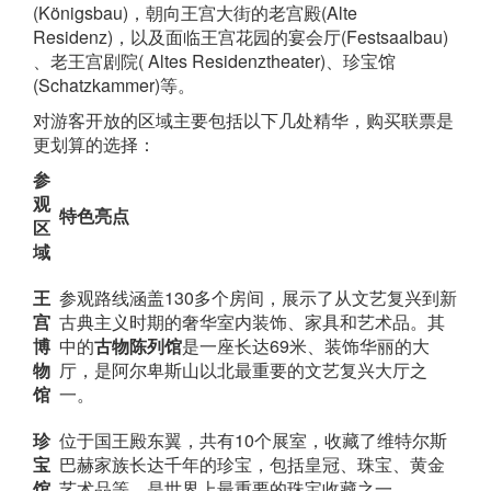
(Königsbau)，朝向王宫大街的老宫殿(Alte
Residenz)，以及面临王宫花园的宴会厅(Festsaalbau)
、老王宫剧院( Altes Residenztheater)、珍宝馆
(Schatzkammer)等。
对游客开放的区域主要包括以下几处精华，购买联票是
更划算的选择：
参
观
特色亮点
区
域
王
参观路线涵盖130多个房间，展示了从文艺复兴到新
宫
古典主义时期的奢华室内装饰、家具和艺术品。其
博
中的
古物陈列馆
是一座长达69米、装饰华丽的大
物
厅，是阿尔卑斯山以北最重要的文艺复兴大厅之
馆
一。
珍
位于国王殿东翼，共有10个展室，收藏了维特尔斯
宝
巴赫家族长达千年的珍宝，包括皇冠、珠宝、黄金
馆
艺术品等，是世界上最重要的珠宝收藏之一。