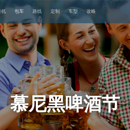
接机
包车
路线
定制
车型
攻略
慕尼黑啤酒节