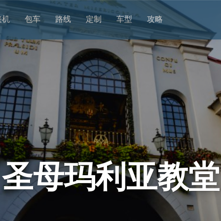
接机
包车
路线
定制
车型
攻略
圣母玛利亚教堂