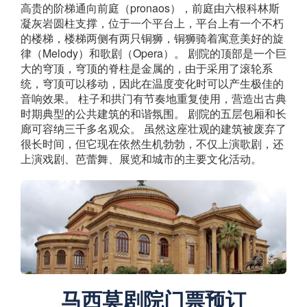
高贵的阶梯通向前庭（pronaos），前庭由六根科林斯
凝灰岩圆柱支撑，位于一个平台上，平台上有一个不朽
的楼梯，楼梯两侧有两只铜狮，铜狮骑着寓意美好的旋
律（Melody）和歌剧（Opera）。 剧院的顶部是一个巨
大的穹顶，穹顶的脊柱是金属的，由于采用了滚轮系
统，穹顶可以移动，因此在温度变化时可以产生极佳的
音响效果。 柱子和拱门有节奏地重复使用，营造出古典
时期典型的公共建筑的和谐氛围。 剧院的五层包厢和长
廊可容纳三千多名观众。 虽然这座壮观的建筑被废弃了
很长时间，但它现在依然生机勃勃，不仅上演歌剧，还
上演戏剧、芭蕾舞、展览和城市的主要文化活动。
马西莫剧院门票预订