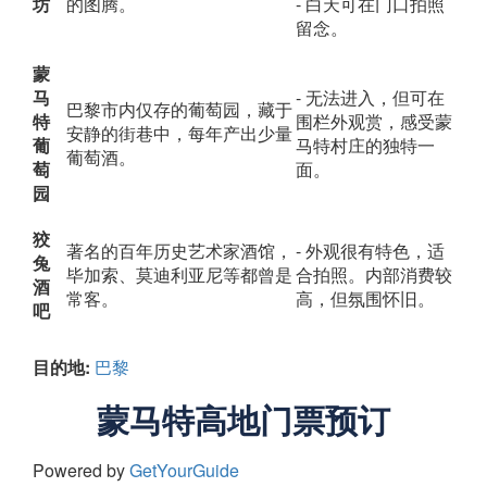
坊
的图腾。
- 白天可在门口拍照
留念。
蒙
马
- 无法进入，但可在
巴黎市内仅存的葡萄园，藏于
特
围栏外观赏，感受蒙
安静的街巷中，每年产出少量
葡
马特村庄的独特一
葡萄酒。
萄
面。
园
狡
著名的百年历史艺术家酒馆，
- 外观很有特色，适
兔
毕加索、莫迪利亚尼等都曾是
合拍照。内部消费较
酒
常客。
高，但氛围怀旧。
吧
目的地:
巴黎
蒙马特高地门票预订
Powered by
GetYourGuide