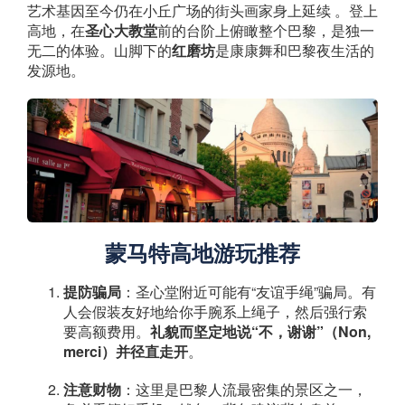
艺术基因至今仍在小丘广场的街头画家身上延续 。登上
高地，在
圣心大教堂
前的台阶上俯瞰整个巴黎，是独一
无二的体验。山脚下的
红磨坊
是康康舞和巴黎夜生活的
发源地。
蒙马特高地游玩推荐
提防骗局
：圣心堂附近可能有“友谊手绳”骗局。有
人会假装友好地给你手腕系上绳子，然后强行索
要高额费用。
礼貌而坚定地说“不，谢谢”（Non,
merci）并径直走开
。
注意财物
：这里是巴黎人流最密集的景区之一，