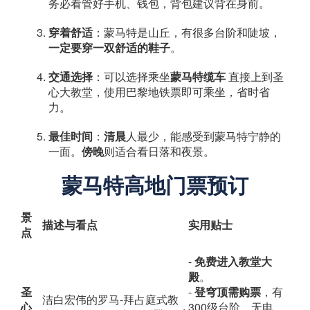
务必看管好手机、钱包，背包建议背在身前。
穿着舒适
：蒙马特是山丘，有很多台阶和陡坡，
一定要穿一双舒适的鞋子
。
交通选择
：可以选择乘坐
蒙马特缆车
​ 直接上到圣
心大教堂，使用巴黎地铁票即可乘坐，省时省
力。
最佳时间
：
清晨
人最少，能感受到蒙马特宁静的
一面。
傍晚
则适合看日落和夜景。
蒙马特高地门票预订
景
描述与看点
实用贴士
点
-
免费进入教堂大
殿
。
圣
-
登穹顶需购票
，有
洁白宏伟的罗马-拜占庭式教
心
300级台阶，无电