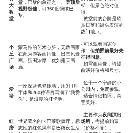
堂，巴黎的象征之一。
登顶后
大
梯，但景色绝对值
视野极佳
，可360度俯瞰巴
教
得。
黎。
堂
- 教堂前的台阶是欣
赏日落和街头表演的
热门地点。
- 可以观看画家创
小
蒙马特的艺术心脏，无数画家
作，但
拍照前最好先
丘
在此为游客画肖像、出售风景
征得同意
。
广
画。氛围浓厚，犹如露天画
- 如需画肖像，请提
场
廊。
前谈好价格和尺寸。
- 位于一个宁静的小
一座深蓝色瓷砖墙，用311种
爱
公园内，免费参观。
字体和250种语言写满了“我爱
墙
- 适合情侣拍照，寓
你”，是浪漫的打卡地。
意美好。
- 主要作为
夜间演出
红
世界著名的卡巴莱歌舞厅，标
场所
，需提前购票
磨
志性的红色风车是巴黎夜生活
（价格不菲）。