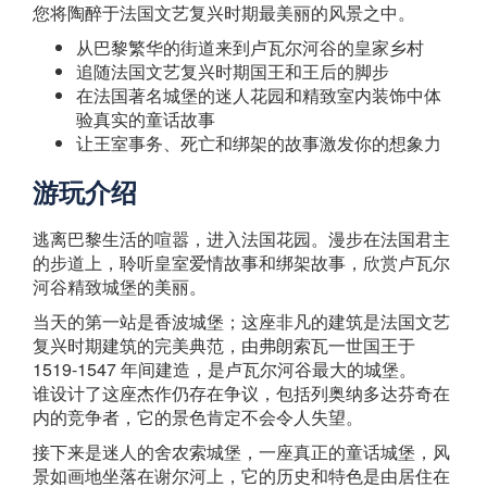
您将陶醉于法国文艺复兴时期最美丽的风景之中。
从巴黎繁华的街道来到卢瓦尔河谷的皇家乡村
追随法国文艺复兴时期国王和王后的脚步
在法国著名城堡的迷人花园和精致室内装饰中体
验真实的童话故事
让王室事务、死亡和绑架的故事激发你的想象力
游玩介绍
逃离巴黎生活的喧嚣，进入法国花园。漫步在法国君主
的步道上，聆听皇室爱情故事和绑架故事，欣赏卢瓦尔
河谷精致城堡的美丽。
当天的第一站是香波城堡；这座非凡的建筑是法国文艺
复兴时期建筑的完美典范，由弗朗索瓦一世国王于
1519-1547 年间建造，是卢瓦尔河谷最大的城堡。
谁设计了这座杰作仍存在争议，包括列奥纳多达芬奇在
内的竞争者，它的景色肯定不会令人失望。
接下来是迷人的舍农索城堡，一座真正的童话城堡，风
景如画地坐落在谢尔河上，它的历史和特色是由居住在