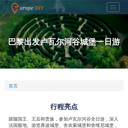
巴黎出发卢瓦尔河谷城堡一日游
首页
行程亮点
跟随国王、王后和贵族，参加卢瓦尔河谷全日游，深入
法国腹地。游览香波城堡、舍农索城堡和舍维尼城堡，