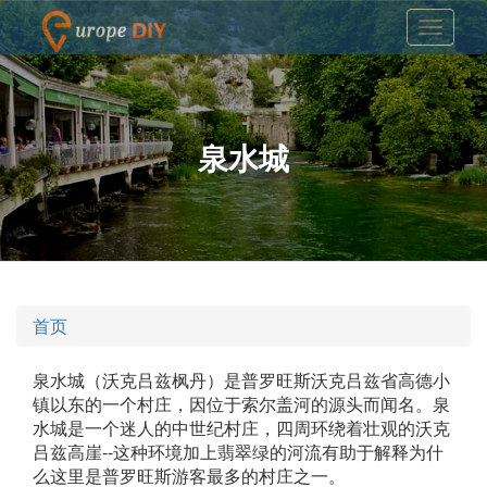
泉水城
首页
泉水城（沃克吕兹枫丹）是普罗旺斯沃克吕兹省高德小
镇以东的一个村庄，因位于索尔盖河的源头而闻名。泉
水城是一个迷人的中世纪村庄，四周环绕着壮观的沃克
吕兹高崖--这种环境加上翡翠绿的河流有助于解释为什
么这里是普罗旺斯游客最多的村庄之一。