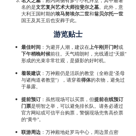
名人之墓
：殿内两侧有多个小礼拜堂，其中最著
名的是
文艺复兴艺术大师拉斐尔之墓
。此外，意
大利王国时期的
埃马努埃尔二世
和
翁贝尔托一世
国王及其王后也安葬于此。
游览贴士
最佳时间
：为避开人潮，建议在
上午刚开门时
或
下午稍晚时候
前往。天气晴朗时，光线通过“天眼”
形成的光束非常壮观，是摄影的好时机。
着装建议
：万神殿仍是活跃的教堂（全称是“圣母
与诸殉道者教堂”），请穿着
得体
的衣物，避免过
于暴露。
提前预订
：虽然现场可以买票，但
提前在线预订
门票
是明智之举，可以避免排长队。请务必通过
官方网站或可信平台购票，警惕现场兜售高价票
的“黄牛”。
联游周边
：万神殿地处罗马中心，周边景点密