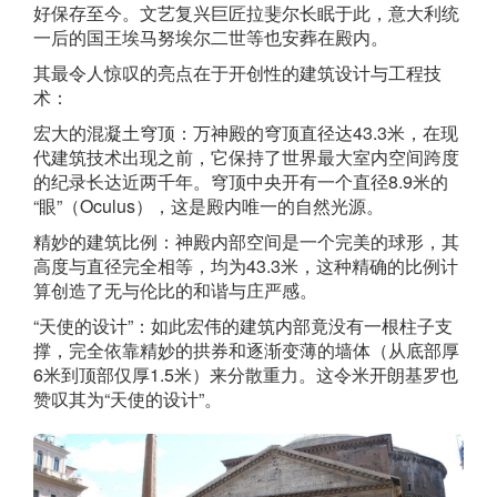
好保存至今。文艺复兴巨匠拉斐尔长眠于此，意大利统
一后的国王埃马努埃尔二世等也安葬在殿内。
其最令人惊叹的亮点在于开创性的建筑设计与工程技
术：
宏大的混凝土穹顶：万神殿的穹顶直径达43.3米，在现
代建筑技术出现之前，它保持了世界最大室内空间跨度
的纪录长达近两千年。穹顶中央开有一个直径8.9米的
“眼”（Oculus），这是殿内唯一的自然光源。
精妙的建筑比例：神殿内部空间是一个完美的球形，其
高度与直径完全相等，均为43.3米，这种精确的比例计
算创造了无与伦比的和谐与庄严感。
“天使的设计”：如此宏伟的建筑内部竟没有一根柱子支
撑，完全依靠精妙的拱券和逐渐变薄的墙体（从底部厚
6米到顶部仅厚1.5米）来分散重力。这令米开朗基罗也
赞叹其为“天使的设计”。