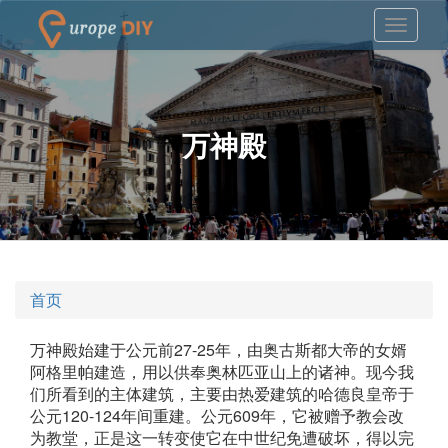
万神殿
首页
万神殿始建于公元前27-25年，由奥古斯都大帝的女婿
阿格里帕建造，用以供奉奥林匹亚山上的诸神。现今我
们所看到的主体建筑，主要由热爱建筑的哈德良皇帝于
公元120-124年间重建。公元609年，它被赠予教会改
为教堂，正是这一转变使它在中世纪免遭破坏，得以完