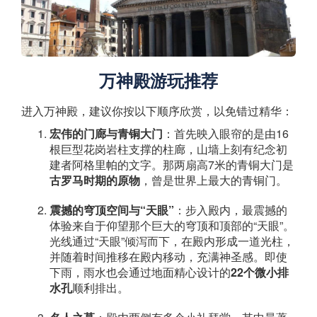
万神殿游玩推荐
进入万神殿，建议你按以下顺序欣赏，以免错过精华：
宏伟的门廊与青铜大门
：首先映入眼帘的是由16
根巨型花岗岩柱支撑的柱廊，山墙上刻有纪念初
建者阿格里帕的文字。那两扇高7米的青铜大门是
古罗马时期的原物
，曾是世界上最大的青铜门。
震撼的穹顶空间与“天眼”
：步入殿内，最震撼的
体验来自于仰望那个巨大的穹顶和顶部的“天眼”。
光线通过“天眼”倾泻而下，在殿内形成一道光柱，
并随着时间推移在殿内移动，充满神圣感。即使
下雨，雨水也会通过地面精心设计的
22个微小排
水孔
顺利排出。