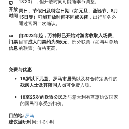
18:30），但开放时间可能随季节调整。
⏰
开放
周日、节假日及特定日期（如元旦、圣诞节、8月
时间
15日等）可能开放时间不同或关闭
，出行前务必
通过官网二次确认。
🎫
自2023年起，万神殿已开始对游客收取入场费
。
门票
目前
成人门票约为5欧元
。部分联票（如与斗兽场
信息
的联票）价格更高。
免费与优惠
：
18岁以下儿童
、
罗马市居民
以及符合特定条件的
残疾人士及其陪同人员
可免费入场。
18至25岁的欧盟公民
及与意大利有互惠协议国家
的国民可享受折扣价。
目的地:
罗马
建议游玩时间:
1-3小时