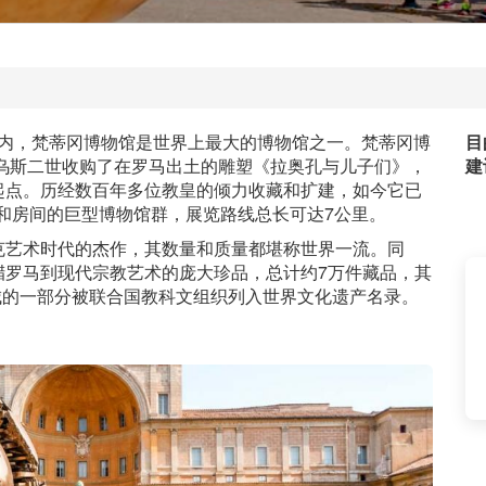
梵蒂冈城内，梵蒂冈博物馆是世界上最大的博物馆之一。梵蒂冈博
目
利乌斯二世收购了在罗马出土的雕塑《拉奥孔与儿子们》，
建
起点。历经数百年多位教皇的倾力收藏和扩建，如今它已
厅和房间的巨型博物馆群，展览路线总长可达7公里。
克艺术时代的杰作，其数量和质量都堪称世界一流。同
腊罗马到现代宗教艺术的庞大珍品，总计约7万件藏品，其
冈城的一部分被联合国教科文组织列入世界文化遗产名录。