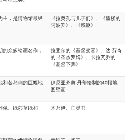
为主，是博物馆最经
《拉奥孔与儿子们》、《望楼的
阿波罗》、《残躯》
期的众多绘画名作，
拉斐尔的《基督变容》、达·芬奇
的《圣杰罗姆》、卡拉瓦乔的
《基督下葬》
地和各岛屿的巨幅地
伊尼亚齐奥·丹蒂绘制的40幅地
图壁画
雕像、纸莎草纸和
木乃伊、亡灵书
部繁荣的伊特鲁里亚
青铜器、陶器