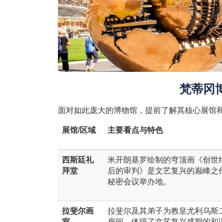
梵蒂冈
面对如此庞大的博物馆，提前了解其核心展馆
展馆/区域
主要看点与特色
西斯廷礼
米开朗基罗绘制的穹顶画《创世
拜堂
后的审判》是文艺复兴的巅峰之
秘密会议举办地。
拉斐尔画
拉斐尔及其弟子为教皇尤利乌斯
室
房间，体现了文艺复兴盛期的和