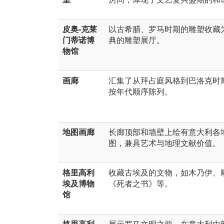
皮奥-克莱
以古希腊、罗马时期的雕塑收藏
门蒂诺博
典的雕塑展厅。
物馆
画廊
汇集了从拜占庭风格到巴洛克时
按年代顺序陈列。
地图画廊
长廊顶部和墙壁上绘有意大利各
图，兼具艺术与地理文献价值。
格里高利
收藏古埃及的文物，如木乃伊、
埃及博物
《死者之书》等。
馆
格里高利
展示罗马文明之前，在意大利中