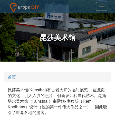
昆莎美术馆
首页
昆莎美术馆(Kunsthal)有古老大师的临时展览、被遗忘
的文化、引人入胜的照片、创新设计和当代艺术。昆斯
塔尔美术馆（Kunsthal）由雷姆-库哈斯（Rem
Koolhaas）设计（他的第一件伟大作品之一），因此吸
引了世界各地的游客。