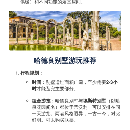
供暖）和不同功能的浴室房间。
哈德良别墅游玩推荐
行程规划
：
时间
：别墅遗址面积广阔，至少需要
2-3小
时
才能逛完主要部分。
组合游览
：哈德良别墅与
埃斯特别墅
（以喷
泉花园闻名）都位于蒂沃利，可以安排在同
一天游览。两者风格迥异，一古一今，对比
鲜明。可以购买联票。