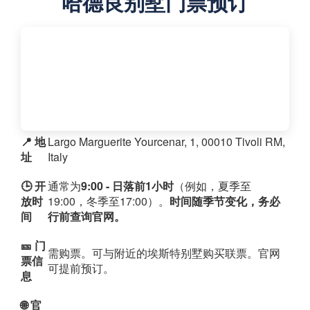
哈德良别墅门票预订
📍 地
Largo Marguerite Yourcenar, 1, 00010 Tivoli RM,
址
Italy
🕒 开
通常为
9:00 - 日落前1小时
（例如，夏季至
放时
19:00，冬季至17:00）。
时间随季节变化，务必
间
行前查询官网。
🎫 门
需购票。可与附近的埃斯特别墅购买联票。官网
票信
可提前预订。
息
🌐 官