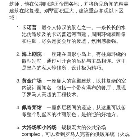
筑师，他在位期间游历帝国各地，并将所见所闻的精美
建筑在此复现。别墅面积巨大，建议重点参观以下区
域：
卡诺普
：最令人惊叹的景点之一。一条长长的水
池仿造埃及的卡诺普运河而建，周围环绕着雕像
和柱廊，尽头是宴会厅的废墟，氛围感极强。
海上剧院
：一座建在圆形小岛上、有柱廊环绕的
微型别墅，通过可开合的吊桥与主岛相连。这里
是皇帝的私人静修所，设计极为精巧。
黄金广场
：一座庞大的宫殿建筑，以其复杂的室
内设计而闻名，包括一个带有瀑布的餐厅，展现
了罗马人高超的工程技术。
佩奇莱馆
：一座多层楼阁的遗迹，从这里可以俯
瞰整个别墅区的壮丽景色，是拍照的好地方。
大浴场和小浴场
：规模宏大的公共浴场
complex，可以看到罗马人完善的供暖系统（火炕