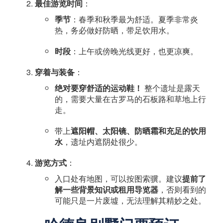
最佳游览时间
：
季节
：春季和秋季最为舒适。夏季非常炎
热，务必做好防晒，带足饮用水。
时段
：上午或傍晚光线更好，也更凉爽。
穿着与装备
：
绝对要穿舒适的运动鞋！
​ 整个遗址是露天
的，需要大量在古罗马的石板路和草地上行
走。
带上
遮阳帽、太阳镜、防晒霜和充足的饮用
水
，遗址内遮阴处很少。
游览方式
：
入口处有地图，可以按图索骥。建议
提前了
解一些背景知识或租用导览器
，否则看到的
可能只是一片废墟，无法理解其精妙之处。