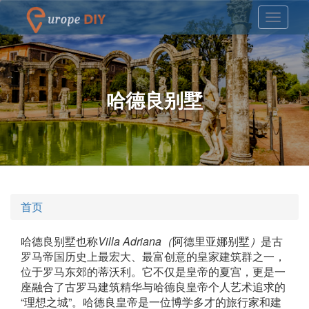
哈德良别墅
首页
哈德良别墅也称
Villa Adriana（
阿德里亚娜别墅
）
是古
罗马帝国历史上最宏大、最富创意的皇家建筑群之一，
位于罗马东郊的蒂沃利。它不仅是皇帝的夏宫，更是一
座融合了古罗马建筑精华与哈德良皇帝个人艺术追求的
“理想之城”。哈德良皇帝是一位博学多才的旅行家和建