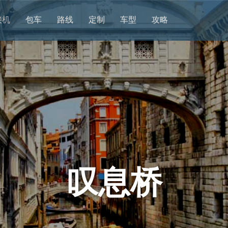
接机
包车
路线
定制
车型
攻略
叹息桥