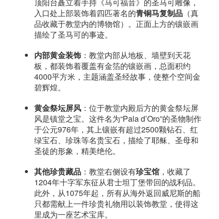
顶阳台矗立着手持《马可福音》的圣马可雕像，
入口处上部装饰着四匹著名的
青铜马复制品
（真
品收藏于教堂内的博物馆）。正面上方的镶嵌画
描绘了圣马可的事迹。
内部黄金装饰
：教堂内部从地板、墙壁到天花
板，都装饰着覆盖有金箔的镶嵌画，总面积约
4000平方米，主题涵盖圣经故事，使整个空间金
碧辉煌。
黄金祭坛屏风
：位于教堂内殿后方的黄金祭坛屏
风是镇堂之宝。这件名为“Pala d’Oro”的圣物制作
于公元976年，其上镶嵌有超过2500颗钻石、红
绿宝石、珍珠等名贵宝石，描绘了耶稣、圣母和
圣徒的形象，精美绝伦。
其他珍贵藏品
：教堂右侧设有
珍宝馆
，收藏了
1204年十字军东征从君士坦丁堡带回的战利品。
此外，从1075年起，所有从海外返回威尼斯的船
只都需献上一件珍贵礼物用以装饰教堂，使得这
里成为一座艺术宝库。