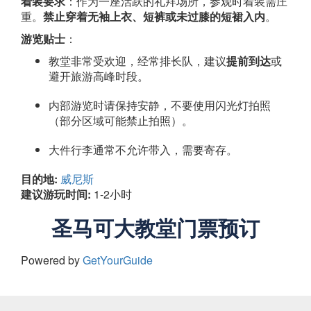
着装要求
：作为一座活跃的礼拜场所，参观时着装需庄
重。
禁止穿着无袖上衣、短裤或未过膝的短裙入内
。
游览贴士
：
教堂非常受欢迎，经常排长队，建议
提前到达
或
避开旅游高峰时段。
内部游览时请保持安静，不要使用闪光灯拍照
（部分区域可能禁止拍照）。
大件行李通常不允许带入，需要寄存。
目的地:
威尼斯
建议游玩时间:
1-2小时
圣马可大教堂门票预订
Powered by
GetYourGuide