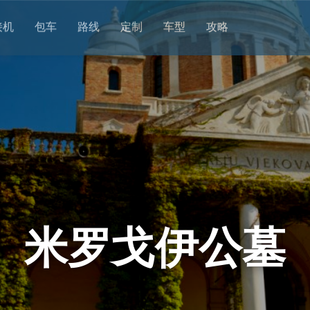
接机
包车
路线
定制
车型
攻略
米罗戈伊公墓