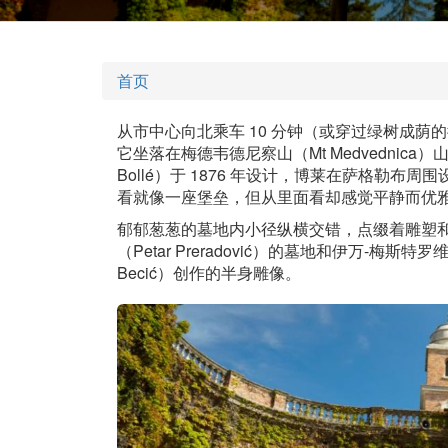
首页
从市中心向北乘车 10 分钟（或穿过绿树成荫
它坐落在梅德韦德尼察山（Mt Medvednic
Bollé）于 1876 年设计，博莱在萨格勒
看就像一座堡垒，但从里面看却感觉平静而优
郁郁葱葱的墓地内小径纵横交错，点缀着雕塑和
（Petar Preradović）的墓地和伊万-梅斯特罗维
Becić）创作的半身雕像。