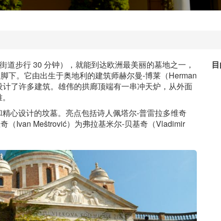
的街道步行 30 分钟），就能到达欧洲最美丽的墓地之一，
目
a）山脚下。它由出生于奥地利的建筑师赫尔曼-博莱（Herman
布周围设计了许多建筑。雄伟的拱廊顶端有一串冲天炉，从外面
雅。
精心设计的坟墓。亮点包括诗人佩塔尔-普雷拉多维奇
奇（Ivan Meštrović）为弗拉基米尔-贝基奇（Vladimir