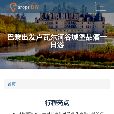
巴黎出发卢瓦尔河谷城堡品酒一
日游
首页
行程亮点
从巴黎出发，一日往返即可参观 2 座童话般的卢