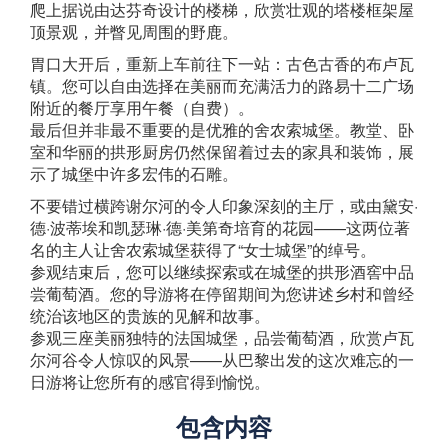
爬上据说由达芬奇设计的楼梯，欣赏壮观的塔楼框架屋
顶景观，并瞥见周围的野鹿。
胃口大开后，重新上车前往下一站：古色古香的布卢瓦
镇。您可以自由选择在美丽而充满活力的路易十二广场
附近的餐厅享用午餐（自费）。
最后但并非最不重要的是优雅的舍农索城堡。教堂、卧
室和华丽的拱形厨房仍然保留着过去的家具和装饰，展
示了城堡中许多宏伟的石雕。
不要错过横跨谢尔河的令人印象深刻的主厅，或由黛安·
德·波蒂埃和凯瑟琳·德·美第奇培育的花园——这两位著
名的主人让舍农索城堡获得了“女士城堡”的绰号。
参观结束后，您可以继续探索或在城堡的拱形酒窖中品
尝葡萄酒。您的导游将在停留期间为您讲述乡村和曾经
统治该地区的贵族的见解和故事。
参观三座美丽独特的法国城堡，品尝葡萄酒，欣赏卢瓦
尔河谷令人惊叹的风景——从巴黎出发的这次难忘的一
日游将让您所有的感官得到愉悦。
包含内容