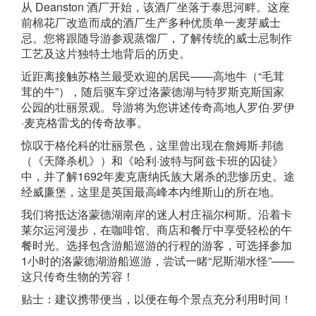
从 Deanston 酒厂开始，该酒厂坐落于泰思河畔。这座
前棉花厂改造而成的酒厂生产多种优质单一麦芽威士
忌。您将跟随导游参观蒸馏厂，了解传统的威士忌制作
工艺及这片独特土地背后的历史。
近距离接触苏格兰最受欢迎的居民——高地牛（“毛茸
茸的牛”），随后驱车穿过洛蒙德湖与特罗斯克斯国家
公园的壮丽景观。导游将为您讲述传奇高地人罗伯·罗伊
·麦克格雷戈的传奇故事。
惊叹于格伦科的壮丽景色，这里曾出现在詹姆斯·邦德
（《天降杀机》）和《哈利·波特与阿兹卡班的囚徒》
中，并了解1692年麦克唐纳氏族大屠杀的悲惨历史。途
经威廉堡，这里是英国最高峰本内维斯山的所在地。
我们将抵达洛蒙德湖南岸的迷人村庄福尔柯斯。沿着卡
莱尔运河漫步，在咖啡馆、商店和餐厅中享受轻松的午
餐时光。选择包含游船巡游的行程的游客，可选择参加
1小时的洛蒙德湖游船巡游，尝试一睹“尼斯湖水怪”——
这只传奇生物的芳容！
贴士：建议携带便当，以便在每个景点充分利用时间！