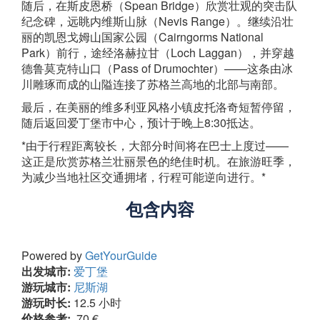
随后，在斯皮恩桥（Spean Bridge）欣赏壮观的突击队
纪念碑，远眺内维斯山脉（Nevis Range）。继续沿壮
丽的凯恩戈姆山国家公园（Cairngorms National
Park）前行，途经洛赫拉甘（Loch Laggan），并穿越
德鲁莫克特山口（Pass of Drumochter）——这条由冰
川雕琢而成的山隘连接了苏格兰高地的北部与南部。
最后，在美丽的维多利亚风格小镇皮托洛奇短暂停留，
随后返回爱丁堡市中心，预计于晚上8:30抵达。
*由于行程距离较长，大部分时间将在巴士上度过——
这正是欣赏苏格兰壮丽景色的绝佳时机。在旅游旺季，
为减少当地社区交通拥堵，行程可能逆向进行。*
包含内容
Powered by
GetYourGuide
出发城市:
爱丁堡
游玩城市:
尼斯湖
游玩时长:
12.5 小时
价格参考:
70 €