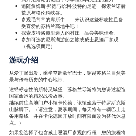
追随詹姆斯·邦德与哈利·波特的足迹，探索兰诺赫
荒原与格伦科峡谷。
参观毛茸茸的库斯牛——来认识这些标志性且备
受喜爱的苏格兰高地牛吧！
探索皮特洛赫里迷人的村庄，品尝美味佳肴。
参加可选的尼斯湖游船之旅或威士忌酒厂参观
（视选项而定）
游玩介绍
从爱丁堡出发，乘坐空调豪华巴士，穿越苏格兰自然美
景与传奇历史的中心地带。
途经标志性的斯特灵城堡，苏格兰导游将为您讲述塑造
国家命运的精彩战役故事。
继续前往高地门户小镇卡伦德，该镇坐落于特罗斯克斯
山脉脚下。（请注意，夏季期间，每天将有一辆巴士走
备用路线，并在卡伦德因开放时间有限而改为替代休息
点。）
如果您选择了包含威士忌酒厂参观的行程，您的旅程将