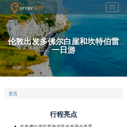
伦敦出发多佛尔白崖和坎特伯雷
一日游
首页
行程亮点
在多佛白崖欣赏海岸风光并漫步美景