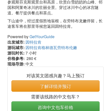
参观斯芬克斯观景台和高原，欣赏白雪皑皑的山峰、邻
国和阿莱奇冰川的壮丽全景。穿过冰川中心的冰宫隧
道。餐厅提供餐点和茶点。
下山途中，经过度假胜地翁根，在劳特布龙嫩停留，长
途客车将在那里等候您返回因特拉肯。
Powered by
GetYourGuide
出发城市:
因特拉肯
游玩城市:
因特拉肯
格林德瓦
劳特布伦嫩
游玩时长:
7 小时
价格参考:
280 €
现场导游:
中文
对该英文团感兴趣？马上预订
了解详情并预订
需要该线路的中文包车？
咨询中文包车价格