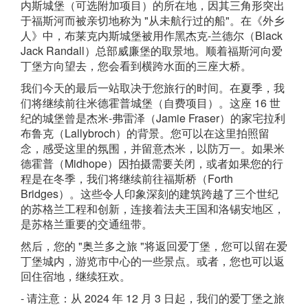
内斯城堡（可选附加项目）的所在地，因其三角形突出
于福斯河而被亲切地称为 "从未航行过的船"。在《外乡
人》中，布莱克内斯城堡被用作黑杰克-兰德尔（Black
Jack Randall）总部威廉堡的取景地。顺着福斯河向爱
丁堡方向望去，您会看到横跨水面的三座大桥。
我们今天的最后一站取决于您旅行的时间。在夏季，我
们将继续前往米德霍普城堡（自费项目）。这座 16 世
纪的城堡曾是杰米-弗雷泽（Jamie Fraser）的家宅拉利
布鲁克（Lallybroch）的背景。您可以在这里拍照留
念，感受这里的氛围，并留意杰米，以防万一。如果米
德霍普（Midhope）因拍摄需要关闭，或者如果您的行
程是在冬季，我们将继续前往福斯桥（Forth
Bridges）。这些令人印象深刻的建筑跨越了三个世纪
的苏格兰工程和创新，连接着法夫王国和洛锡安地区，
是苏格兰重要的交通纽带。
然后，您的 "奥兰多之旅 "将返回爱丁堡，您可以留在爱
丁堡城内，游览市中心的一些景点。或者，您也可以返
回住宿地，继续狂欢。
- 请注意：从 2024 年 12 月 3 日起，我们的爱丁堡之旅