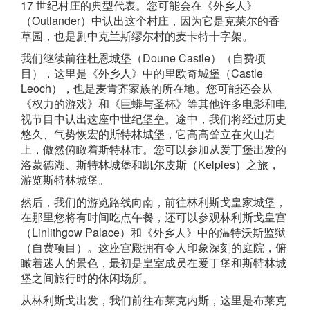
17 世纪村庄的典型代表。您可能会在《外乡人》
（Outlander）中认出这个村庄，因为它是克莱尔的香
草园，也是剧中克兰斯缪尔村的麦卡特十字架。
我们继续前往杜恩城堡（Doune Castle）（自费项
目），这里是《外乡人》中的里欧奇城堡（Castle
Leoch），也是麦肯齐家族的所在地。您可能还会从
《权力的游戏》和《巨蟒与圣杯》等其他许多电影和电
视节目中认出这座中世纪堡垒。途中，我们将经过历史
悠久、气势恢宏的斯特林城堡，它高高耸立在火山岩
上，傲然俯瞰着斯特林市。您可以参加从爱丁堡出发的
洛蒙德湖、斯特林城堡和凯尔皮斯（Kelpies）之旅，
游览斯特林城堡。
然后，我们的游览路线向南，前往林利斯戈皇家城堡，
在那里您将有时间吃点午餐，还可以参观林利斯戈皇宫
（Linlithgow Palace）和《外乡人》中的温特沃斯监狱
（自费项目）。这座宫殿拥有令人印象深刻的庭院，俯
瞰着迷人的景色，最初是皇室成员在爱丁堡和斯特林城
堡之间旅行时的休闲场所。
从林利斯戈出发，我们前往布莱克内斯，这里是布莱克