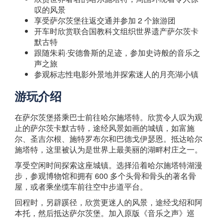
叹的风景
享受萨尔茨堡往返交通并参加 2 个旅游团
开车时欣赏联合国教科文组织世界遗产萨尔茨卡
默古特
跟随朱莉·安德鲁斯的足迹，参加史诗般的音乐之
声之旅
参观标志性电影外景地并探索迷人的月亮湖小镇
游玩介绍
在萨尔茨堡搭乘巴士前往哈尔施塔特。欣赏令人叹为观
止的萨尔茨卡默古特，途经风景如画的城镇，如富施
尔、圣吉尔根、施特罗布尔和巴德戈伊瑟恩。抵达哈尔
施塔特，这里被认为是世界上最美丽的湖畔村庄之一。
享受空闲时间探索这座城镇。选择沿着哈尔施塔特湖漫
步，参观博物馆和拥有 600 多个头骨和骨头的著名骨
屋，或者乘坐缆车前往空中步道平台。
回程时，另辟蹊径，欣赏更迷人的风景，途经戈绍和阿
本托，然后抵达萨尔茨堡。加入原版《音乐之声》巡