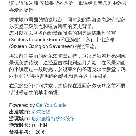
演，追随朱莉·安德鲁斯的足迹，重温经典音乐剧中您最
喜爱的场景。
探索城市周围的拍摄地点，同时您的导游会向您介绍萨
尔茨堡顶级景点和建筑瑰宝的历史背景。
您可以在以著名的船景而闻名的利奥波德斯库伦宫
(Schloss Leopoldskron) 和正宗的十六行十七凉亭
(Sixteen Going on Seventeen) 拍照留念。
再次前往美丽的萨尔茨卡默古特，这次是沿着月亮湖风
景优美的路线，途经圣吉尔根到达月亮湖。在风景如画
的小镇度过一段时光，参观著名的圣迈克尔大教堂，玛
丽亚和冯·特拉普男爵的婚礼就是在这里拍摄的。
在您的空闲时间探索，并确保在返回萨尔茨堡之前不要
错过标志性的苹果馅饼。
Powered by
GetYourGuide
出发城市:
萨尔茨堡
游玩城市:
哈尔施塔特
萨尔茨堡
游玩时长:
10 小时
价格参考:
120 €