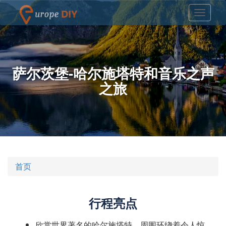
萨尔茨堡-哈尔施塔特和音乐之声
之旅
首页
行程亮点
欣赏世界著名的哈尔施塔特，周围环绕着令人惊