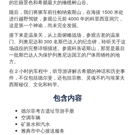
的壮丽景色和希腊最大的橄榄树山谷。
随后，我们将驱车前往帕纳索斯山，在海拔 1500 米处
进行越野驾驶，参观公元前 4000 年的科里西亚洞穴，
这是第一个神谕，尚未完全发掘。
接下来是温泉关，从上面俯瞰战场，参观古老的温泉
门、列奥尼达和 300 名斯巴达人的纪念碑，聆听关于这
场战役的完整详细描述。参观科洛诺斯山，那里是最后
一批斯巴达人为保护列奥尼达国王的尸体而牺牲的地
方。
在 2 小时的车程中，听导游讲解古希腊的神话和历史事
件，不仅包括德尔斐，还包括宗教、灵魂不朽与埃莱夫
西斯秘仪、文化和科学。
包含内容
德尔菲考古遗址导游手册
空调车辆
矿泉水和汽水
雅典市中心接送服务