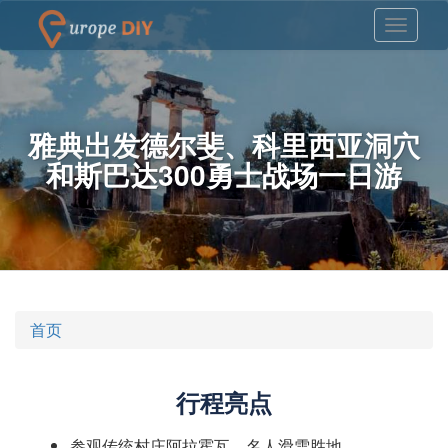
雅典出发德尔斐、科里西亚洞穴
和斯巴达300勇士战场一日游
首页
行程亮点
参观传统村庄阿拉霍瓦，名人滑雪胜地