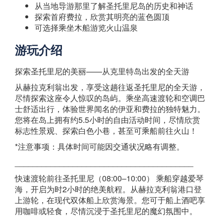
从当地导游那里了解圣托里尼岛的历史和神话
探索首府费拉，欣赏其明亮的蓝色圆顶
可选择乘坐木船游览火山温泉
游玩介绍
探索圣托里尼的美丽——从克里特岛出发的全天游
从赫拉克利翁出发，享受这趟往返圣托里尼的全天游，
尽情探索这座令人惊叹的岛屿。乘坐高速渡轮和空调巴
士舒适出行，体验世界闻名的伊亚和费拉的独特魅力。
您将在岛上拥有约5.5小时的自由活动时间，尽情欣赏
标志性景观、探索白色小巷，甚至可乘船前往火山！
*注意事项：具体时间可能因交通状况略有调整。
________________________________________
快速渡轮前往圣托里尼（08:00–10:00） 乘船穿越爱琴
海，开启为时2小时的绝美航程。从赫拉克利翁港口登
上游轮，在现代双体船上欣赏海景。您可于船上酒吧享
用咖啡或轻食，尽情沉浸于圣托里尼的魔幻氛围中。