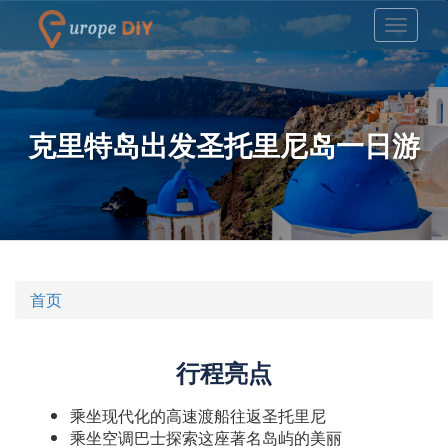
克里特岛出发圣托里尼岛一日游
首页
行程亮点
乘坐现代化的高速渡船往返圣托里尼
乘坐空调巴士探索这座著名岛屿的美丽