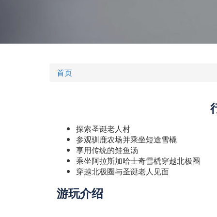
首页
探索圣诞老人村
参观驯鹿农场并乘坐短途雪橇
享用传统的鲑鱼汤
乘坐阿拉斯加哈士奇雪橇穿越北极圈
穿越北极圈与圣诞老人见面
游玩介绍