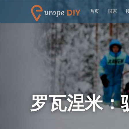
首页
国家
罗瓦涅米：