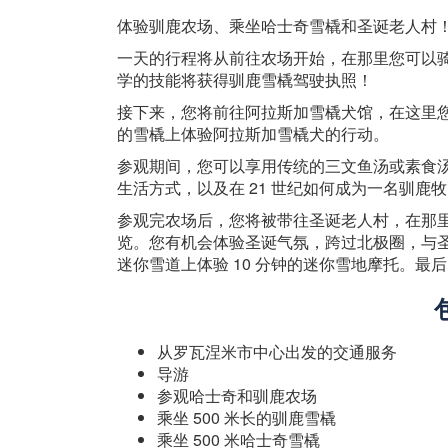
体验驯鹿农场、乘坐哈士奇雪橇和圣诞老人村
一天的行程将从前往农场开始，在那里您可以骑
学的技能将获得驯鹿雪橇驾驶执照！
接下来，您将前往阿拉斯加雪橇犬馆，在这里您
的雪橇上体验阿拉斯加雪橇犬的行动。
参观期间，您可以享用传统的三文鱼汤或素食
生活方式，以及在 21 世纪如何成为一名驯鹿
参观完农场后，您将被带往圣诞老人村，在那
览。您有机会体验圣诞气氛，跨过北极圈，与圣
迷你雪道上体验 10 分钟的迷你雪地摩托。最
从罗瓦涅米市中心出发的交通服务
导游
参观哈士奇和驯鹿农场
乘坐 500 米长的驯鹿雪橇
乘坐 500 米哈士奇雪橇