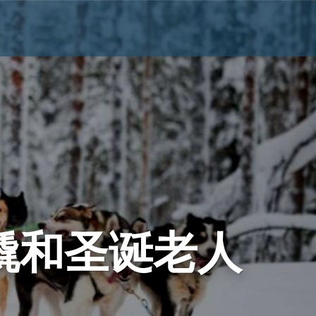
橇和圣诞老人