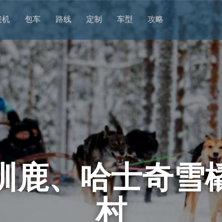
接机
包车
路线
定制
车型
攻略
驯鹿、哈士奇雪
村