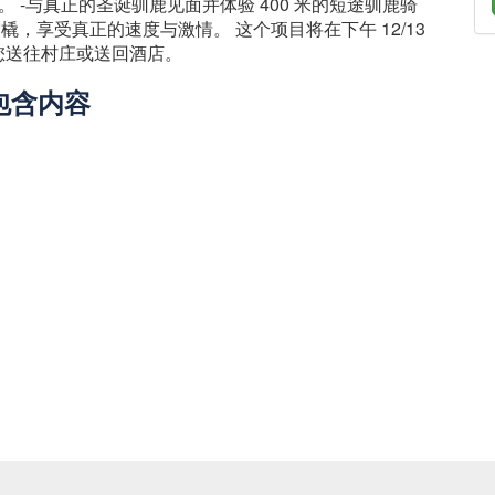
 -与真正的圣诞驯鹿见面并体验 400 米的短途驯鹿骑
雪橇，享受真正的速度与激情。 这个项目将在下午 12/13
您送往村庄或送回酒店。
包含内容