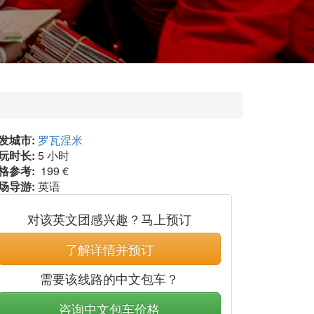
发城市:
罗瓦涅米
玩时长:
5 小时
格参考:
199 €
场导游:
英语
对该英文团感兴趣？马上预订
了解详情并预订
需要该线路的中文包车？
咨询中文包车价格