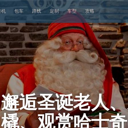
接机
包车
路线
定制
车型
攻略
：邂逅圣诞老人、
橇、观赏哈士奇