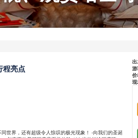
出
行程亮点
游
价
现
同世界，还有超级令人惊叹的极光现象！ -向我们的圣诞