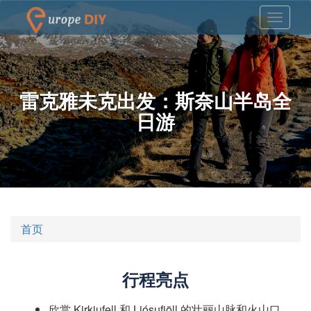
雷克雅未克出发：斯奈山半岛全
日游
首页
行程亮点
欣赏 Kirkjufell 和 Ljósufjöll 的壮丽山脉和火山口