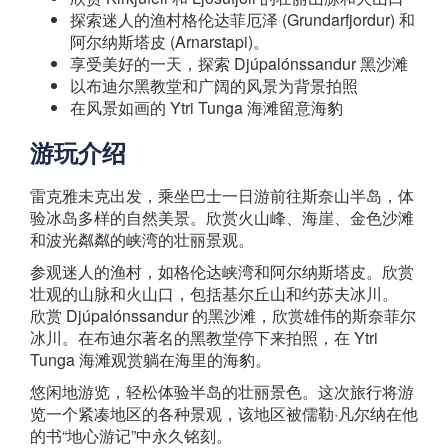
探索迷人的渔村格伦达菲厄泽 (Grundarfjordur) 和
阿尔纳斯塔皮 (Arnarstapi)。
享受美好的一天，探索 Djúpalónssandur 黑沙滩
以布迪尔黑教堂和广阔的风景为背景拍照
在风景如画的 Ytri Tunga 海滩留意海豹
游玩介绍
雷克雅未克出发，乘坐巴士一日游前往斯奈山半岛，体
验冰岛多样的自然美景。欣赏火山峰、海崖、金色沙滩
和波光粼粼的峡湾的壮丽景观。
参观迷人的渔村，如格伦达峡湾和阿尔纳斯塔皮。欣赏
壮观的山脉和火山口，包括基尔丘山和约苏夫冰川。
欣赏 Djúpalónssandur 的黑沙滩，欣赏雄伟的斯奈菲尔
冰川。在布迪尔著名的黑教堂停下来拍照，在 Ytri
Tunga 海滩观赏躺在海里的海豹。
悠闲地游览，轻松体验半岛的壮丽景色。这次旅行将游
览一个紧凑地区的各种景观，该地区被儒勒·凡尔纳在他
的书“地心游记”中永久铭刻。