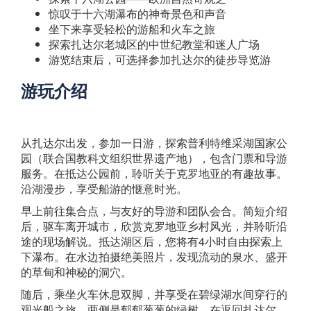
惊叹于十六湖瀑布的神奇景色和声音
坐下来享受轻松的游船和火车之旅
探索扎达尔老城区的中世纪教堂和迷人广场
游览结束后，可选择参加扎达尔的徒步导览游
游玩介绍
从扎达尔出发，参加一日游，探索普利特维采湖国家公
园（联合国教科文组织世界遗产地），包含门票和导游
服务。在抵达公园前，聆听关于克罗地亚的有趣故事。
沿湖漫步，享受船游的惬意时光。
早上前往集合点，与友好的导游和团队会合。简短介绍
后，驱车离开城市，欣赏克罗地亚乡村风光，并聆听沿
途的现场解说。抵达湖区后，您将有4小时自由探索上
下瀑布。在水边拍摄绝美照片，发现流动的泉水、盛开
的草甸和神秘的洞穴。
随后，乘坐火车休息双脚，并享受在碧绿湖水间穿行的
观光船之旅，两侧是郁郁葱葱的绿树。在返回扎达尔