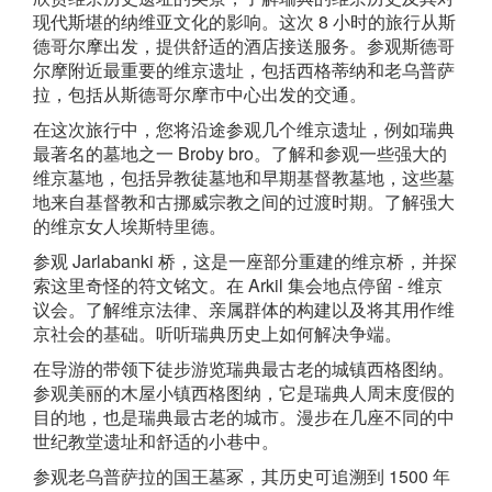
现代斯堪的纳维亚文化的影响。这次 8 小时的旅行从斯
德哥尔摩出发，提供舒适的酒店接送服务。参观斯德哥
尔摩附近最重要的维京遗址，包括西格蒂纳和老乌普萨
拉，包括从斯德哥尔摩市中心出发的交通。
在这次旅行中，您将沿途参观几个维京遗址，例如瑞典
最著名的墓地之一 Broby bro。了解和参观一些强大的
维京墓地，包括异教徒墓地和早期基督教墓地，这些墓
地来自基督教和古挪威宗教之间的过渡时期。了解强大
的维京女人埃斯特里德。
参观 Jarlabanki 桥，这是一座部分重建的维京桥，并探
索这里奇怪的符文铭文。在 Arkil 集会地点停留 - 维京
议会。了解维京法律、亲属群体的构建以及将其用作维
京社会的基础。听听瑞典历史上如何解决争端。
在导游的带领下徒步游览瑞典最古老的城镇西格图纳。
参观美丽的木屋小镇西格图纳，它是瑞典人周末度假的
目的地，也是瑞典最古老的城市。漫步在几座不同的中
世纪教堂遗址和舒适的小巷中。
参观老乌普萨拉的国王墓冢，其历史可追溯到 1500 年