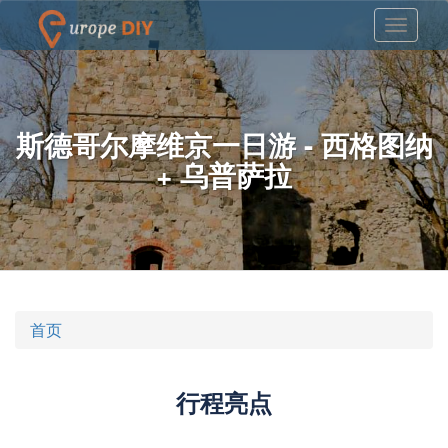
斯德哥尔摩维京一日游 - 西格图纳
+ 乌普萨拉
首页
行程亮点